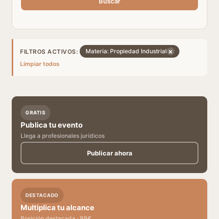
Buscar
×
Materia: Propiedad Industrial
FILTROS ACTIVOS:
Limpiar todos
GRATIS
Publica tu evento
Llega a profesionales jurídicos
Publicar ahora
DESTACADO
Multiplica tu alcance
Posición destacada · 99€